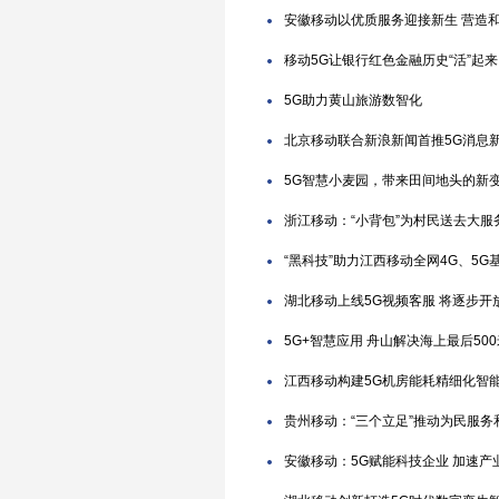
安徽移动以优质服务迎接新生 营造
移动5G让银行红色金融历史“活”起来
5G助力黄山旅游数智化
北京移动联合新浪新闻首推5G消息
5G智慧小麦园，带来田间地头的新
浙江移动：“小背包”为村民送去大服
“黑科技”助力江西移动全网4G、5G基
湖北移动上线5G视频客服 将逐步开
5G+智慧应用 舟山解决海上最后50
江西移动构建5G机房能耗精细化智
贵州移动：“三个立足”推动为民服务
安徽移动：5G赋能科技企业 加速产