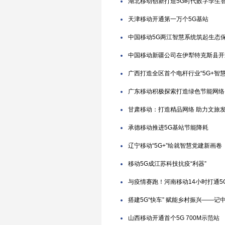
湖北移动创新打造5G时代数字孪生
天津移动开通第一万个5G基站
中国移动5G两江智慧系统筑起生态
中国移动新疆公司在伊犁特克斯县开通移
广西打造全区首个电杆行业“5G+智慧
广东移动积极探索打造绿色节能网络
甘肃移动：打造精品网络 助力文旅
承德移动推进5G基站节能降耗
辽宁移动“5G+”绘就智慧党建新画卷
移动5G成江苏科技抗疫“利器”
与疫情赛跑！河南移动14小时打通5
搭建5G“快车” 赋能乡村振兴——
山西移动开通首个5G 700M示范站