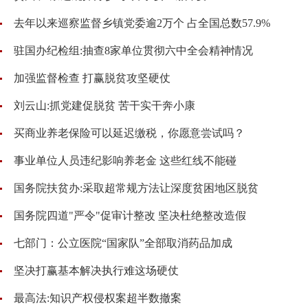
去年以来巡察监督乡镇党委逾2万个 占全国总数57.9%
驻国办纪检组:抽查8家单位贯彻六中全会精神情况
加强监督检查 打赢脱贫攻坚硬仗
刘云山:抓党建促脱贫 苦干实干奔小康
买商业养老保险可以延迟缴税，你愿意尝试吗？
事业单位人员违纪影响养老金 这些红线不能碰
国务院扶贫办:采取超常规方法让深度贫困地区脱贫
国务院四道"严令"促审计整改 坚决杜绝整改造假
七部门：公立医院“国家队”全部取消药品加成
坚决打赢基本解决执行难这场硬仗
最高法:知识产权侵权案超半数撤案