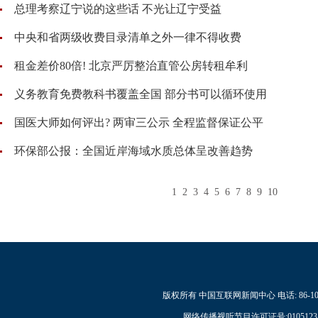
总理考察辽宁说的这些话 不光让辽宁受益
中央和省两级收费目录清单之外一律不得收费
租金差价80倍! 北京严厉整治直管公房转租牟利
义务教育免费教科书覆盖全国 部分书可以循环使用
国医大师如何评出? 两审三公示 全程监督保证公平
环保部公报：全国近岸海域水质总体呈改善趋势
1
2
3
4
5
6
7
8
9
10