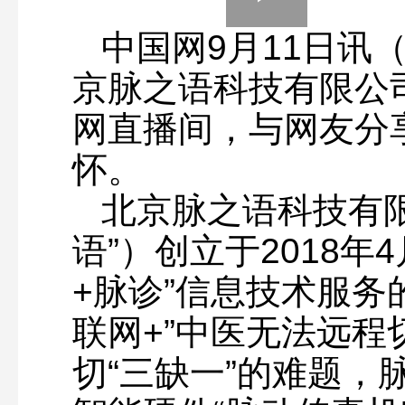
Play
0:00
/
--:--
Play
中国网
9
月
1.72%
11
日讯（
Video
京脉之语科技有限公
网直播间，与网友分享
怀。
北京脉之语科技有
语”）创立于2018年
+脉诊”信息技术服务
联网+”中医无法远
切“三缺一”的难题，