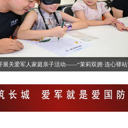
开展关爱军人家庭亲子活动——“茉莉双拥·连心驿站