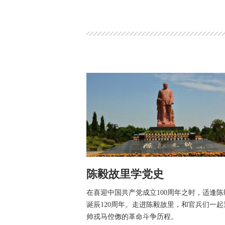
陈毅故里学党史
在喜迎中国共产党成立100周年之时，适逢陈
诞辰120周年。走进陈毅故里，和官兵们一起
帅戎马倥偬的革命斗争历程。