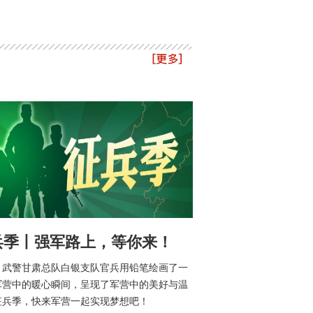
兵季丨强军路上，等你来！
，武警甘肃总队白银支队官兵用铅笔绘画了一
军营中的暖心瞬间，呈现了军营中的美好与温
征兵季，快来军营一起实现梦想吧！