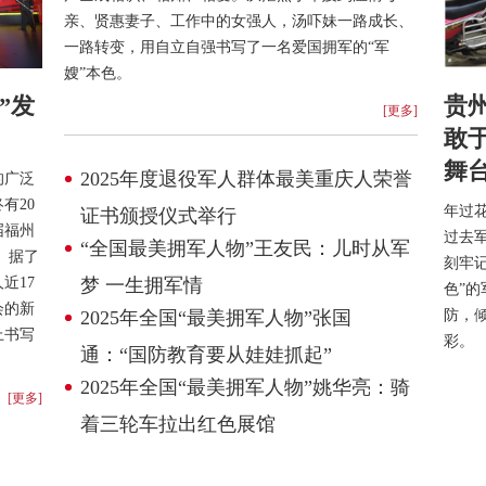
亲、贤惠妻子、工作中的女强人，汤吓妹一路成长、
一路转变，用自立自强书写了一名爱国拥军的“军
嫂”本色。
”发
贵
[更多]
敢
舞
2025年度退役军人群体最美重庆人荣誉
的广泛
有20
年过
证书颁授仪式举行
届福州
过去
“全国最美拥军人物”王友民：儿时从军
 据了
刻牢记
近17
梦 一生拥军情
色”
会的新
2025年全国“最美拥军人物”张国
防，
上书写
彩。
通：“国防教育要从娃娃抓起”
2025年全国“最美拥军人物”姚华亮：骑
[更多]
着三轮车拉出红色展馆