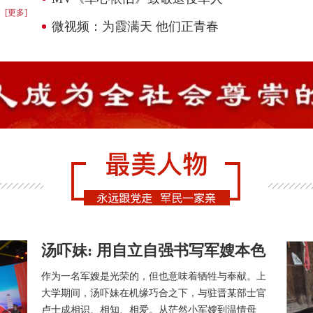
[更多]
微视频：为霞满天 他们正青春
汤吓妹: 用自立自强书写军嫂本色
作为一名军嫂是光荣的，但也意味着牺牲与奉献。上
大学期间，汤吓妹在机缘巧合之下，与驻晋某部士官
卢士成相识、相知、相爱。从茫然小军嫂到温情母