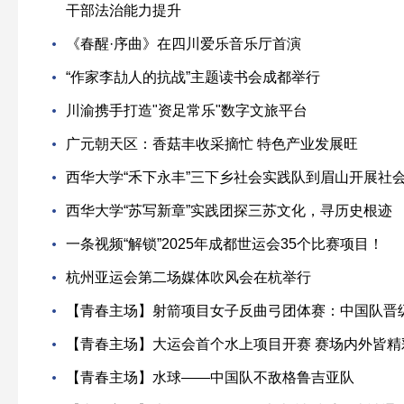
干部法治能力提升
《春醒·序曲》在四川爱乐音乐厅首演
“作家李劼人的抗战”主题读书会成都举行
川渝携手打造"资足常乐"数字文旅平台
广元朝天区：香菇丰收采摘忙 特色产业发展旺
西华大学“禾下永丰”三下乡社会实践队到眉山开展社
西华大学“苏写新章”实践团探三苏文化，寻历史根迹
一条视频“解锁”2025年成都世运会35个比赛项目！
杭州亚运会第二场媒体吹风会在杭举行
【青春主场】射箭项目女子反曲弓团体赛：中国队晋
【青春主场】大运会首个水上项目开赛 赛场内外皆精
【青春主场】水球——中国队不敌格鲁吉亚队