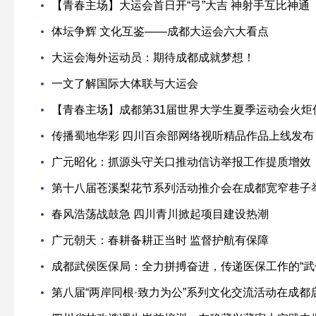
【青春主场】大运会首日开“弓”大吉 神射手互比神通
体坛争辉 文化互鉴——成都大运会六大看点
大运会海外运动员：期待成都成就梦想！
一文了解国际大体联与大运会
【青春主场】成都第31届世界大学生夏季运动会火炬
传播蜀地华彩 四川百余部网络视听精品作品上线发布
广元昭化：抓源头守关口推动信访举报工作提质增效
第十八届苍溪梨花节系列活动推介会在成都宽窄巷子
春风浩荡战鼓急 四川青川掀起项目建设热潮
广元朝天：春耕备耕正当时 监督护航有保障
成都武侯医保局：全力拼搏奋进，传递医保工作的“武
第八届“两岸同根·致力为公”系列文化交流活动在成都