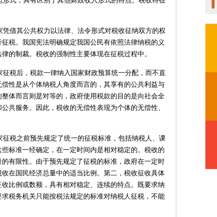
范形式，具有区别于其他财政收入形式的特点。税收特征
家凭借其公共权力以法律、法令形式对税收征纳双方的权
行征税。我国宪法明确规定我国公民有依照法律纳税的义
法律的制裁。税收的强制性主要体现在征税过程中。
家征税后，税款一律纳入国家财政预算统一分配，而不直
无偿性是从个体纳税人角度而言的，其享有的公共利益与
的整体而言则是对等的，政府使用税款的目的是向社会全
和公共服务。因此，税收的无偿性表现为个体的无偿性、
家征税之前预先规定了统一的征税标准，包括纳税人、课
这些标准一经确定，在一定时间内是相对稳定的。税收的
量的有限性。由于预先规定了征税的标准，政府在一定时
税收在国民经济总量中的适当比例。第二，税收征收具体
征收比例或数额，具有相对稳定、连续的特点。既要求纳
要求税务机关只能按税法规定的标准对纳税人征税，不能