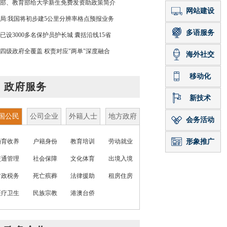
部、教育部给大学新生免费发资助政策简介
局:我国将初步建5公里分辨率格点预报业务
已设3000多名保护员护长城 囊括沿线15省
四级政府全覆盖 权责对应"两单"深度融合
政府服务
国公民
公司企业
外籍人士
地方政府
婚育收养
户籍身份
教育培训
劳动就业
交通管理
社会保障
文化体育
出境入境
财政税务
死亡殡葬
法律援助
租房住房
医疗卫生
民族宗教
港澳台侨