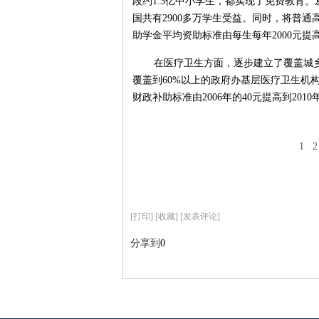
段约1.3亿中小学生，都实现了免费教育。
国共有2900多万学生受益。同时，将普
助学金平均资助标准由每生每年2000元提高
在医疗卫生方面，逐步建立了覆盖城乡
覆盖到60%以上的政府办基层医疗卫生机
财政补助标准由2006年的40元提高到2010
1
2
[
打印
]
[收藏]
[发表评论]
分享到
0