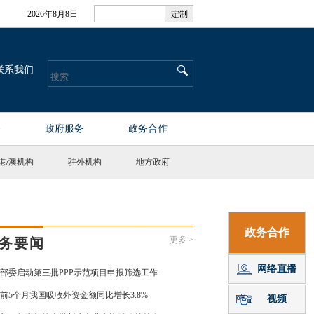
港
/
澳机构
驻外机构
地方政府
更多 >
务要闻
部委启动第三批PPP示范项目申报筛选工作
前5个月我国吸收外资金额同比增长3.8%