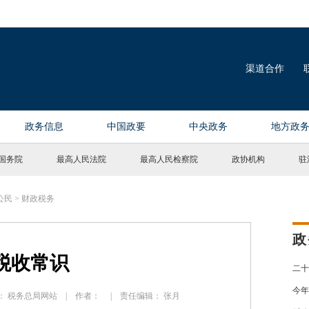
国务院
最高人民法院
最高人民检察院
政协机构
驻
公民
>
财政税务
政
税收常识
二十
今年
 来源： 税务总局网站 | 作者： | 责任编辑： 张月