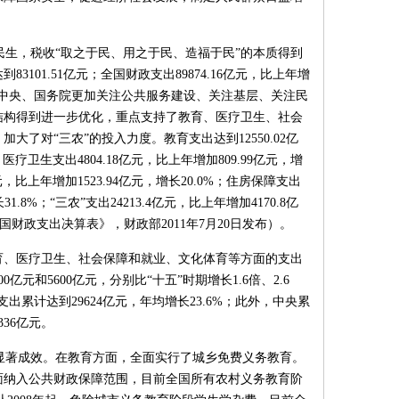
生，税收“取之于民、用之于民、造福于民”的本质得到
3101.51亿元；全国财政支出89874.16亿元，比上年增
10年，党中央、国务院更加关注公共服务建设、关注基层、关注民
结构得到进一步优化，重点支持了教育、医疗卫生、社会
了对“三农”的投入力度。教育支出达到12550.02亿
；医疗卫生支出4804.18亿元，比上年增加809.99亿元，增
元，比上年增加1523.94亿元，增长20.0%；住房保障支出
31.8%；“三农”支出24213.4亿元，比上年增加4170.8亿
全国财政支出决算表》，财政部2011年7月20日发布）。
育、医疗卫生、社会保障和就业、文化体育等方面的支出
300亿元和5600亿元，分别比“十五”时期增长1.6倍、2.6
的支出累计达到29624亿元，年均增长23.6%；此外，中央累
36亿元。
显著成效。在教育方面，全面实行了城乡免费义务教育。
全面纳入公共财政保障范围，目前全国所有农村义务教育阶