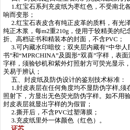
1.红宝石系列充皮纸为枣红色，不受南北
响而变形；
2.红宝石表皮含有纯正皮革的质料，有光
纯正木浆，每m2重210g，使用于较精美的
折、高档证书和精装本的封面，不含PVC；
3.可内藏水印暗纹；双夹层内藏有“中华
书”和“MPRCHINA”及圆形“双喜”字样，
字样，须验钞机和紫外灯照射方可荧光显示
关易于辨认；
五、封皮纸及防伪设计的鉴别技术标准：
1.封皮表层在任何角度均不显防伪字样,
照射下，方显出无色荧光防伪字样。如不用
封皮表层就显出字样的为假冒；
2.撕开后，不含PVC过塑薄膜；
3.充皮纸里外一体颜色（红色）。
证芯