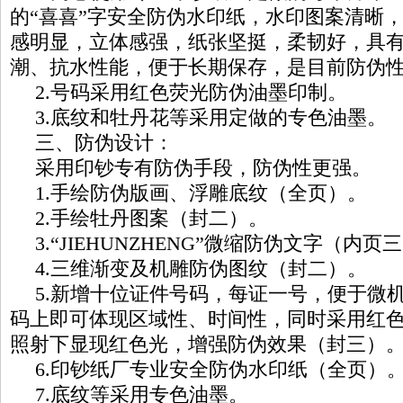
的“喜喜”字安全防伪水印纸，水印图案清晰
感明显，立体感强，纸张坚挺，柔韧好，具
潮、抗水性能，便于长期保存，是目前防伪
2.号码采用红色荧光防伪油墨印制。
3.底纹和牡丹花等采用定做的专色油墨。
三、防伪设计：
采用印钞专有防伪手段，防伪性更强。
1.手绘防伪版画、浮雕底纹（全页）。
2.手绘牡丹图案（封二）。
3.“JIEHUNZHENG”微缩防伪文字（内页
4.三维渐变及机雕防伪图纹（封二）。
5.新增十位证件号码，每证一号，便于微
码上即可体现区域性、时间性，同时采用红
照射下显现红色光，增强防伪效果（封三）
6.印钞纸厂专业安全防伪水印纸（全页）
7.底纹等采用专色油墨。