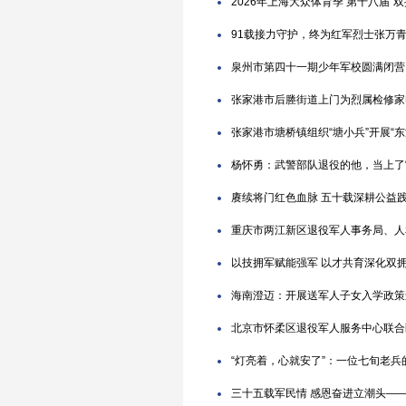
2026年上海大众体育季 第十八届
91载接力守护，终为红军烈士张万
泉州市第四十一期少年军校圆满闭营
张家港市后塍街道上门为烈属检修家
张家港市塘桥镇组织“塘小兵”开展“
杨怀勇：武警部队退役的他，当上了“
赓续将门红色血脉 五十载深耕公益
重庆市两江新区退役军人事务局、人
以技拥军赋能强军 以才共育深化双
海南澄迈：开展送军人子女入学政策
北京市怀柔区退役军人服务中心联合
“灯亮着，心就安了”：一位七旬老兵
三十五载军民情 感恩奋进立潮头——