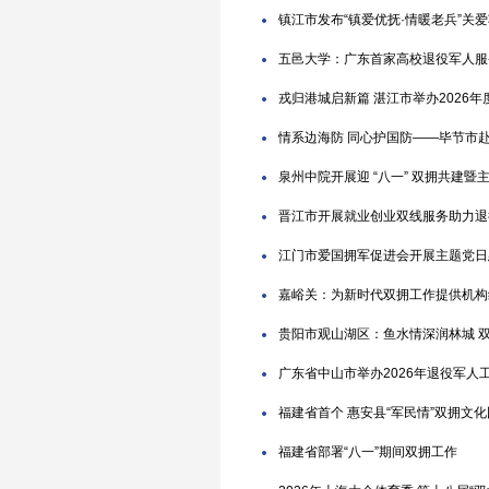
镇江市发布“镇爱优抚·情暖老兵”关
五邑大学：广东首家高校退役军人服
戎归港城启新篇 湛江市举办2026
情系边海防 同心护国防——毕节市
泉州中院开展迎 “八一” 双拥共建暨
晋江市开展就业创业双线服务助力退
江门市爱国拥军促进会开展主题党日
嘉峪关：为新时代双拥工作提供机构
贵阳市观山湖区：鱼水情深润林城 
广东省中山市举办2026年退役军
福建省首个 惠安县“军民情”双拥文
福建省部署“八一”期间双拥工作