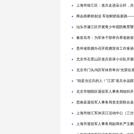
上海市徐汇区：老兵走进朵云轩，共
商会搭桥助创业 军创鲜奶拓新路—
汕头市濠江区开展青少年国防教育暨
秦皇岛市：为军休干部举办养老政策
贵州省双拥办召开双拥宣传工作座谈
北京市石景山区老兵宣讲小分队开展
北京市门头沟区军休所举办“光荣在党
“咱是当过兵的人！”江苏“老兵永远
北京市朝阳区退役军人事务局组织开
思南县退役军人事务局党支部联合县
上海市徐汇军休滨江活动中心（三分
上海市退役军人事务局副局长严玉鹏