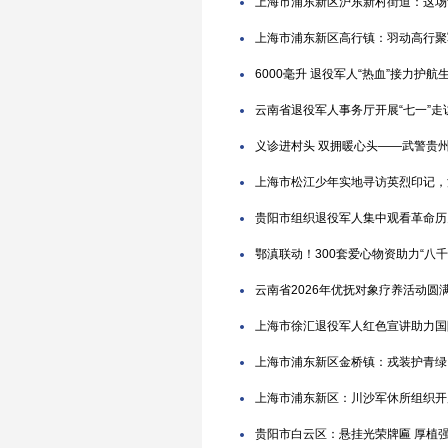
上海市浦东新区沪东新村街道：这场
上海市浦东新区高行镇：羽动高行聚
6000毫升 退役军人“热血”接力护航
云南省退役军人事务厅开展“七一”走
义诊进村头 双拥暖心头——武警贵
上海市松江少年实地寻访英烈印记，
贵阳市组织退役军人集中观看革命历
鄂滇联动！300套爱心物资助力“八
云南省2026年优抚对象疗养活动圆
上海市徐汇退役军人红色宣讲助力国
上海市浦东新区金桥镇：戎装护青绿
上海市浦东新区：川沙军休所组织开
贵阳市白云区：悬挂光荣牌匾 厚植