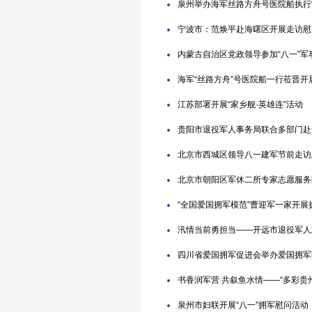
泉州举办海军丝路方舟号医院船执行“
宁波市：范焕平赴海曙区开展走访慰
内蒙古自治区党政领导参加“八一”军
海军“丝路方舟”号医院船一行莅晋
江苏部署开展“家乡舰·英雄连”活动
贵阳市退役军人事务局联合多部门赴
北京市西城区领导八一建军节前走访
北京市朝阳区军休二所专家志愿服务
“全国爱国拥军模范”曹迎军一家开展
汛情当前勇担当——开远市退役军人
四川省爱国拥军促进会举办爱国拥军
书香润军营 共叙鱼水情——“多彩贵州
泉州市妇联开展“八一”拥军慰问活动