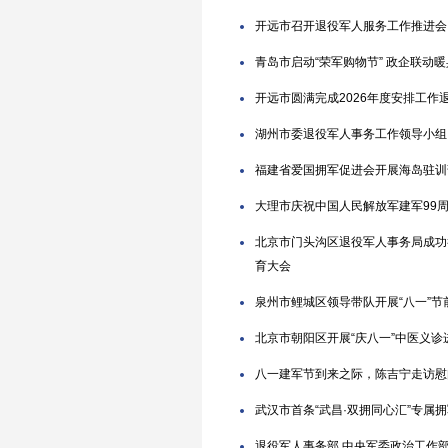
开远市召开退役军人服务工作推进会
青岛市启动“荣军购物节” 政企联动
开远市圆满完成2026年度安排工作
湖州市委退役军人事务工作领导小组
福建省爱国拥军促进会开展海岛驻训
大理市庆祝中国人民解放军建军99
北京市门头沟区退役军人事务局成功举
育大会
泉州市鲤城区领导带队开展“八一”节
北京市朝阳区开展“庆八一”中医义诊
八一建军节到来之际，陈吉宁走访慰
武汉市首条“武昌·双拥同心汇”专属
退役军人事务部 中央军委政治工作部