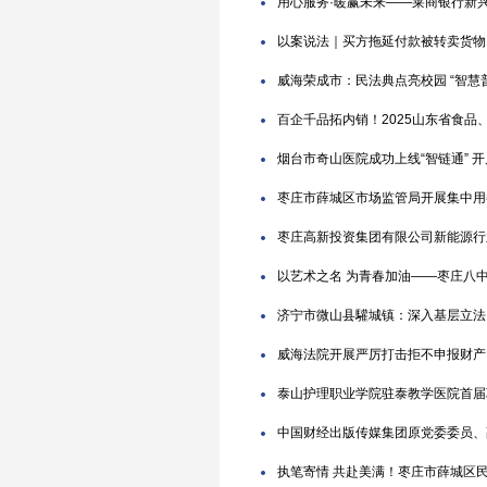
用心服务·暖赢未来——莱商银行新
以案说法｜买方拖延付款被转卖货物
威海荣成市：民法典点亮校园 “智慧
百企千品拓内销！2025山东省食
烟台市奇山医院成功上线“智链通” 
枣庄市薛城区市场监管局开展集中用
枣庄高新投资集团有限公司新能源行
以艺术之名 为青春加油——枣庄八
济宁市微山县驩城镇：深入基层立法点
威海法院开展严厉打击拒不申报财产
泰山护理职业学院驻泰教学医院首届
中国财经出版传媒集团原党委委员、
执笔寄情 共赴美满！枣庄市薛城区