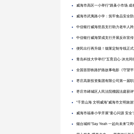
威海市高区一小举行“跳蚤小市场 成
威海市武夷路小学：筑牢食品安全防线
中信银行威海世昌支行助力老年人跨
中信银行威海荣成支行开展反诈宣传
便民出行再升级！烟莱定制专线正式
青岛科技大学举行“五育启心·沐光同
全国首部铁路护路故事电影《守望平
枣庄高新投资集团有限公司第一届职
枣庄市峄城区人民法院榴园法庭获评
“千里山海 文明威海”威海市文明旅
威海市福泰小学开展“童心问源 安全‘
烟台城科“Say Yeah 一起向未来”