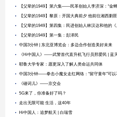
【父辈的1949】第六集——民革创始人李济深：“金
【父辈的1949】黎原：开国大典前夕 他前往湘西剿
【父辈的1949】第四集：民进创始人林汉达和他的
【父辈的1949】第一集：彭泽民
中国3分钟 | 东北亚博览会：多边合作创造美好未来
《Hi中国人》——武警首代直升机飞行员邢爱民 | 
耶鲁大学专家：愿更深入了解人类命运共同体
中国3分钟——拳击小魔女走红网络：“留守童年”可以
《碰词儿》——京交会
5G来了，你准备好了吗？
走出无限可能 生活，这40年
Hi中国人：追梦航天 | 白瑞雪