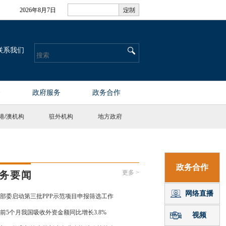
港
/
澳机构
驻外机构
地方政府
更多 >
务要闻
部委启动第三批PPP示范项目申报筛选工作
前5个月我国吸收外资金额同比增长3.8%