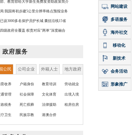
部、教育部给大学新生免费发资助政策简介
局:我国将初步建5公里分辨率格点预报业务
已设3000多名保护员护长城 囊括沿线15省
四级政府全覆盖 权责对应"两单"深度融合
政府服务
国公民
公司企业
外籍人士
地方政府
婚育收养
户籍身份
教育培训
劳动就业
交通管理
社会保障
文化体育
出境入境
财政税务
死亡殡葬
法律援助
租房住房
医疗卫生
民族宗教
港澳台侨