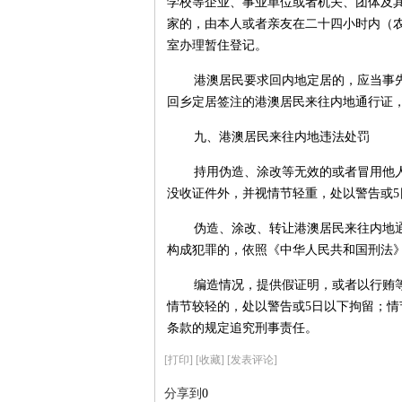
学校等企业、事业单位或者机关、团体及
家的，由本人或者亲友在二十四小时内（
室办理暂住登记。
港澳居民要求回内地定居的，应当事
回乡定居签注的港澳居民来往内地通行证
九、港澳居民来往内地违法处罚
持用伪造、涂改等无效的或者冒用他
没收证件外，并视情节轻重，处以警告或5
伪造、涂改、转让港澳居民来往内地
构成犯罪的，依照《中华人民共和国刑法
编造情况，提供假证明，或者以行贿
情节较轻的，处以警告或5日以下拘留；
条款的规定追究刑事责任。
[
打印
]
[收藏]
[发表评论]
分享到
0