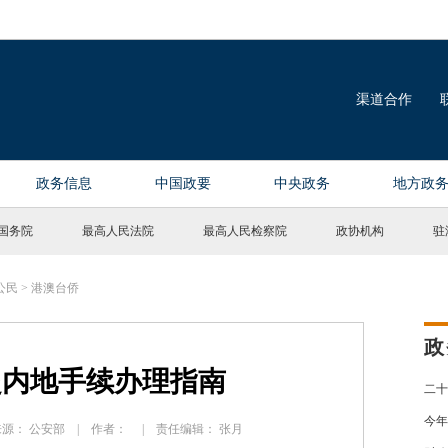
国务院
最高人民法院
最高人民检察院
政协机构
驻
公民
>
港澳台侨
政
赴内地手续办理指南
二十
今年
 | 来源： 公安部 | 作者： | 责任编辑： 张月