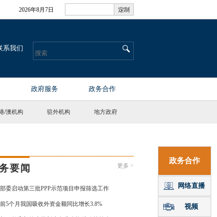
港
/
澳机构
驻外机构
地方政府
更多 >
务要闻
部委启动第三批PPP示范项目申报筛选工作
前5个月我国吸收外资金额同比增长3.8%