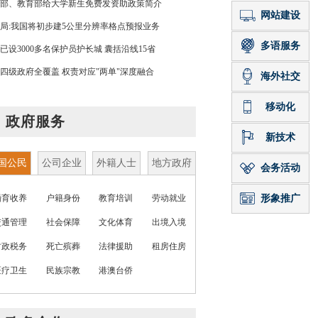
部、教育部给大学新生免费发资助政策简介
局:我国将初步建5公里分辨率格点预报业务
已设3000多名保护员护长城 囊括沿线15省
四级政府全覆盖 权责对应"两单"深度融合
政府服务
国公民
公司企业
外籍人士
地方政府
婚育收养
户籍身份
教育培训
劳动就业
交通管理
社会保障
文化体育
出境入境
财政税务
死亡殡葬
法律援助
租房住房
医疗卫生
民族宗教
港澳台侨