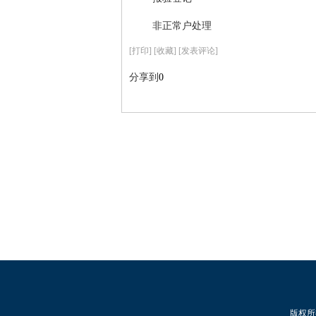
非正常户处理
[
打印
]
[收藏]
[发表评论]
分享到
0