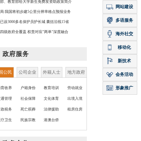
部、教育部给大学新生免费发资助政策简介
局:我国将初步建5公里分辨率格点预报业务
已设3000多名保护员护长城 囊括沿线15省
四级政府全覆盖 权责对应"两单"深度融合
政府服务
国公民
公司企业
外籍人士
地方政府
婚育收养
户籍身份
教育培训
劳动就业
交通管理
社会保障
文化体育
出境入境
财政税务
死亡殡葬
法律援助
租房住房
医疗卫生
民族宗教
港澳台侨