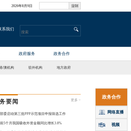
港
/
澳机构
驻外机构
地方政府
更多 >
务要闻
部委启动第三批PPP示范项目申报筛选工作
前5个月我国吸收外资金额同比增长3.8%