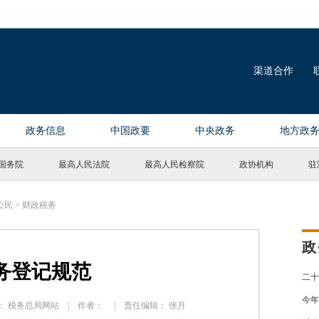
国务院
最高人民法院
最高人民检察院
政协机构
驻
公民
>
财政税务
政
务登记规范
二十
今年
 来源： 税务总局网站 | 作者： | 责任编辑： 张月