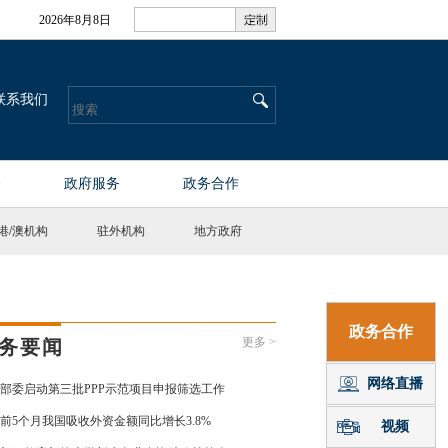
港
/
澳机构
驻外机构
地方政府
更多 >
务要闻
部委启动第三批PPP示范项目申报筛选工作
前5个月我国吸收外资金额同比增长3.8%