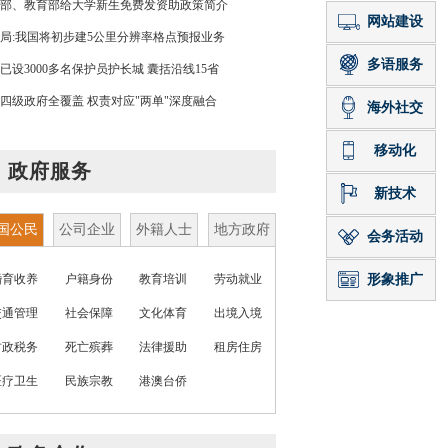
部、教育部给大学新生免费发资助政策简介
局:我国将初步建5公里分辨率格点预报业务
已设3000多名保护员护长城 囊括沿线15省
四级政府全覆盖 权责对应"两单"深度融合
政府服务
国公民
公司企业
外籍人士
地方政府
婚育收养
户籍身份
教育培训
劳动就业
交通管理
社会保障
文化体育
出境入境
财政税务
死亡殡葬
法律援助
租房住房
医疗卫生
民族宗教
港澳台侨