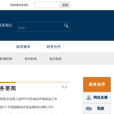
港
/
澳机构
驻外机构
地方政府
更多 >
务要闻
部委启动第三批PPP示范项目申报筛选工作
前5个月我国吸收外资金额同比增长3.8%