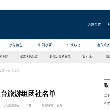
国务院
最高人民法院
最高人民检察院
政协机构
驻
公民
>
出境入境
政
赴台旅游组团社名单
二十
今年
| 来源： 旅游局网站 | 作者： | 责任编辑： 张月