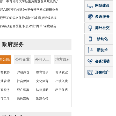
部、教育部给大学新生免费发资助政策简介
局:我国将初步建5公里分辨率格点预报业务
已设3000多名保护员护长城 囊括沿线15省
四级政府全覆盖 权责对应"两单"深度融合
政府服务
国公民
公司企业
外籍人士
地方政府
婚育收养
户籍身份
教育培训
劳动就业
交通管理
社会保障
文化体育
出境入境
财政税务
死亡殡葬
法律援助
租房住房
医疗卫生
民族宗教
港澳台侨