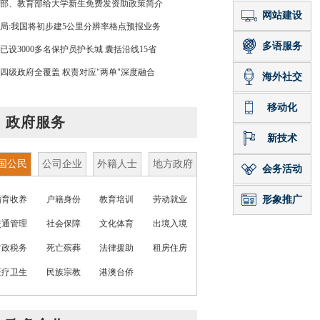
部、教育部给大学新生免费发资助政策简介
局:我国将初步建5公里分辨率格点预报业务
已设3000多名保护员护长城 囊括沿线15省
四级政府全覆盖 权责对应"两单"深度融合
政府服务
国公民
公司企业
外籍人士
地方政府
婚育收养
户籍身份
教育培训
劳动就业
交通管理
社会保障
文化体育
出境入境
财政税务
死亡殡葬
法律援助
租房住房
医疗卫生
民族宗教
港澳台侨