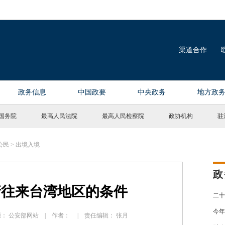
国务院
最高人民法院
最高人民检察院
政协机构
驻
公民
>
出境入境
政
请往来台湾地区的条件
二十
今年
| 来源： 公安部网站 | 作者： | 责任编辑： 张月