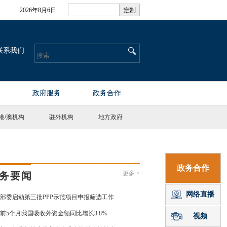
港
/
澳机构
驻外机构
地方政府
更多 >
务要闻
部委启动第三批PPP示范项目申报筛选工作
前5个月我国吸收外资金额同比增长3.8%