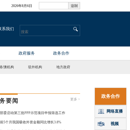
港
/
澳机构
驻外机构
地方政府
更多 >
务要闻
部委启动第三批PPP示范项目申报筛选工作
前5个月我国吸收外资金额同比增长3.8%