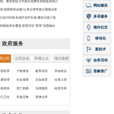
部、教育部给大学新生免费发资助政策简介
局:我国将初步建5公里分辨率格点预报业务
已设3000多名保护员护长城 囊括沿线15省
四级政府全覆盖 权责对应"两单"深度融合
政府服务
国公民
公司企业
外籍人士
地方政府
婚育收养
户籍身份
教育培训
劳动就业
交通管理
社会保障
文化体育
出境入境
财政税务
死亡殡葬
法律援助
租房住房
医疗卫生
民族宗教
港澳台侨