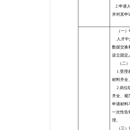
2.
申请
并对其申
（一）
人才中
数据交换
设立固定
（二）
1.
受理
材料齐全
2.
岗位
齐全、规
申请材料
一次性告
理。
（三）