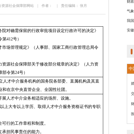
财政
源： 人力资源社会保障部网站 | 作者： | 责任编辑： 张月
气象
我国
安徽
务院对确需保留的行政审批项目设定行政许可的决定》
令第
412
号）
才市场管理规定》（人事部、国家工商行政管理总局令
力资源社会保障部关于修改部分规章的决定》（人力资
中
障部令第
24
号）
立人才中介服务机构的国务院各部委、直属机构及其直
业和在京中央直管企业、全国性社团。
开展人才中介业务相适应的场所、设施。
以上大专以上学历、取得人才中介服务资格证书的专职
。
全可行的工作章程和制度。
立承担民事责任的能力。