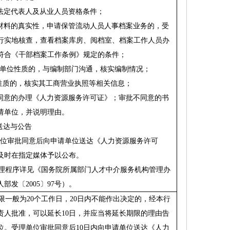
法定代表人及从业人员资格条件；
材料的真实性，申请保管流动人员人事档案业务的，受
行实地核查，查看档案库房、阅档室、档案工作人员办
符合《干部档案工作条例》规定的条件；
单位性质的，与编制部门沟通，核实编制情况；
性质的，核实其工商营业执照等相关信息；
同意的办理《人力资源服务许可证》；审批不同意的书
请单位，并说明理由。
送达与公告
位审批同意后向申请单位送达《人力资源服务许可
及时在指定媒体予以公布。
理程序详见《国务院所属部门人才中介服务机构管理办
人部发〔
2005
〕
97
号）。
限一般为
20
个工作日，
20
日内不能作出决定的，经本行
责人批准，可以延长
10
日，并应当将延长期限的理由告
位。受理单位审批同意后
10
日内向申请单位送达《人力