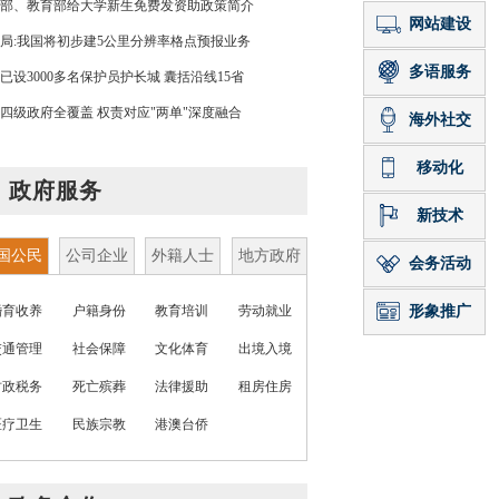
部、教育部给大学新生免费发资助政策简介
局:我国将初步建5公里分辨率格点预报业务
已设3000多名保护员护长城 囊括沿线15省
四级政府全覆盖 权责对应"两单"深度融合
政府服务
国公民
公司企业
外籍人士
地方政府
婚育收养
户籍身份
教育培训
劳动就业
交通管理
社会保障
文化体育
出境入境
财政税务
死亡殡葬
法律援助
租房住房
医疗卫生
民族宗教
港澳台侨