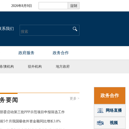
港
/
澳机构
驻外机构
地方政府
更多 >
务要闻
部委启动第三批PPP示范项目申报筛选工作
前5个月我国吸收外资金额同比增长3.8%