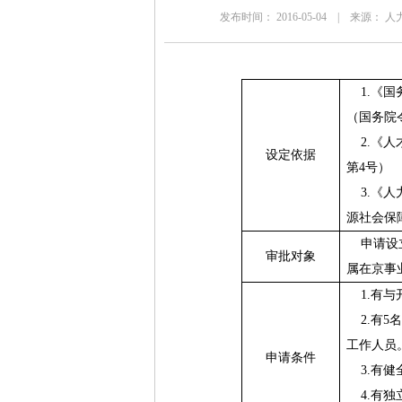
发布时间： 2016-05-04 | 来
1.
《国
（国务院
2.
《人
设定依据
第
4
号）
3.
《人
源社会保
申请设
审批对象
属在京事
1.
有与
2.
有
5
名
工作人员
申请条件
3.
有健
4.
有独