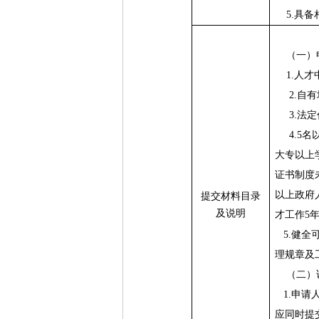
5.
具备
（一）
1.
人才
2.
自有
3.
法定
4.5
名
大专以上
证书制度
以上政府
提交材料目录
及说明
才工作
5
5.
健全
理规章及
（二）
1.
申请
应同时提