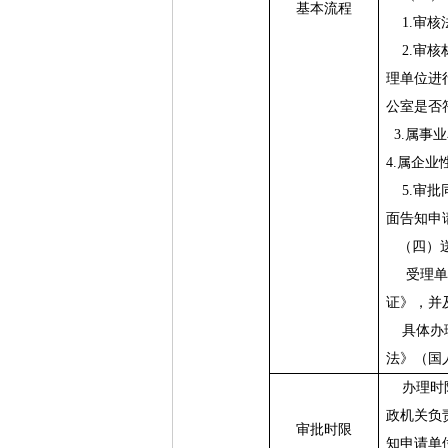
基本流程
1.
审核
2.
审核
理单位进
公室是否
3.
属事业
4.
属企业
5.
审批
面告知申
（四）
受理单
证》，并
具体办
法》（国
办理时
政机关负
审批时限
知申请单