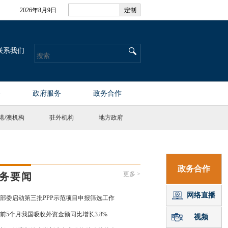
港
/
澳机构
驻外机构
地方政府
更多 >
务要闻
部委启动第三批PPP示范项目申报筛选工作
前5个月我国吸收外资金额同比增长3.8%