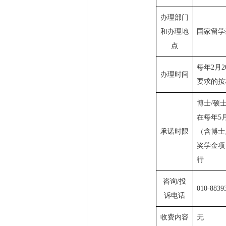
办理部门
和办理地
国家留学
点
每年
2
月
2
办理时间
要求的按
博士
/
硕
在每年
5
承诺时限
（含博士
奖学金项
行
咨询
/
投
010-8839
诉电话
收费内容
无