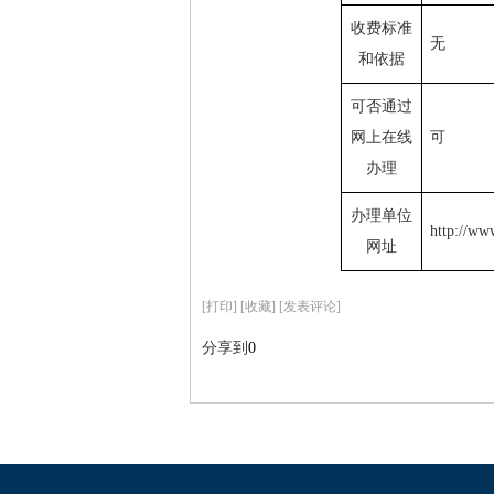
收费标准
无
和依据
可否通过
网上在线
可
办理
办理单位
http://ww
网址
[
打印
]
[收藏]
[发表评论]
分享到
0