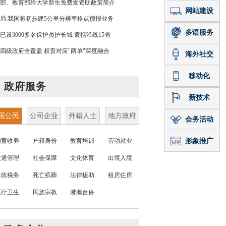
部、教育部给大学新生免费发资助政策简介
局:我国将初步建5公里分辨率格点预报业务
已设3000多名保护员护长城 囊括沿线15省
四级政府全覆盖 权责对应"两单"深度融合
政府服务
国公民
公司企业
外籍人士
地方政府
婚育收养
户籍身份
教育培训
劳动就业
交通管理
社会保障
文化体育
出境入境
财政税务
死亡殡葬
法律援助
租房住房
医疗卫生
民族宗教
港澳台侨