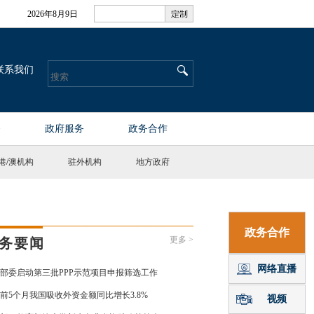
港
/
澳机构
驻外机构
地方政府
更多 >
务要闻
部委启动第三批PPP示范项目申报筛选工作
前5个月我国吸收外资金额同比增长3.8%