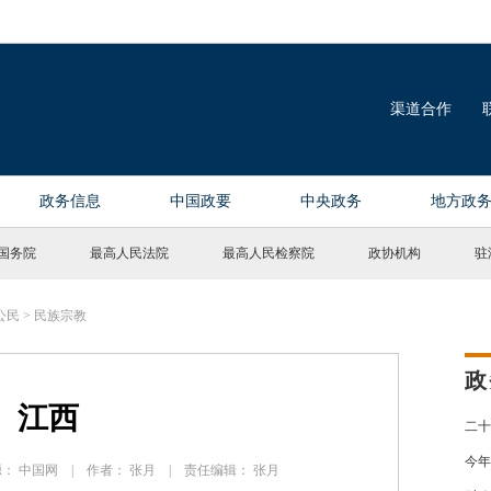
国务院
最高人民法院
最高人民检察院
政协机构
驻
公民
>
民族宗教
政
江西
二十
今年
 来源： 中国网 | 作者： 张月 | 责任编辑： 张月