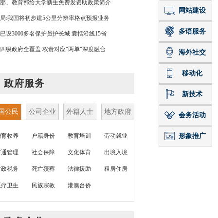
部、教育部给大学新生免费发资助政策简介
局:我国将初步建5公里分辨率格点预报业务
已设3000多名保护员护长城 囊括沿线15省
四级政府全覆盖 权责对应"两单"深度融合
政府服务
国公民
公司企业
外籍人士
地方政府
婚育收养
户籍身份
教育培训
劳动就业
交通管理
社会保障
文化体育
出境入境
财政税务
死亡殡葬
法律援助
租房住房
医疗卫生
民族宗教
港澳台侨