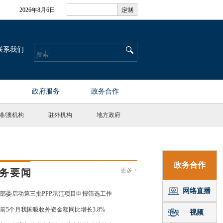
港
/
澳机构
驻外机构
地方政府
更多 >
务要闻
部委启动第三批PPP示范项目申报筛选工作
前5个月我国吸收外资金额同比增长3.8%