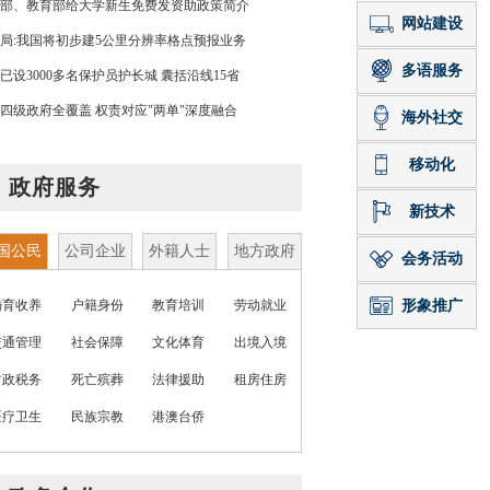
部、教育部给大学新生免费发资助政策简介
局:我国将初步建5公里分辨率格点预报业务
已设3000多名保护员护长城 囊括沿线15省
四级政府全覆盖 权责对应"两单"深度融合
政府服务
国公民
公司企业
外籍人士
地方政府
婚育收养
户籍身份
教育培训
劳动就业
交通管理
社会保障
文化体育
出境入境
财政税务
死亡殡葬
法律援助
租房住房
医疗卫生
民族宗教
港澳台侨