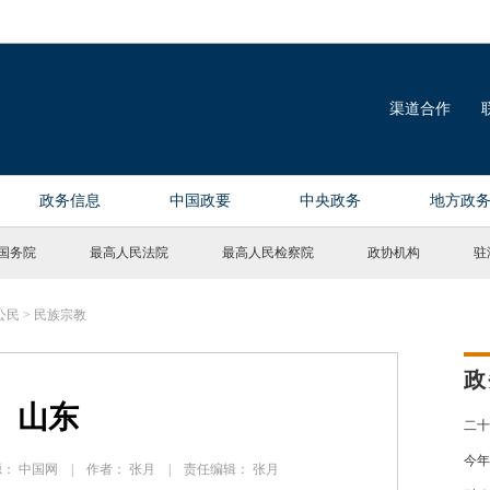
国务院
最高人民法院
最高人民检察院
政协机构
驻
公民
>
民族宗教
政
山东
二十
今年
 来源： 中国网 | 作者： 张月 | 责任编辑： 张月