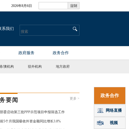
港
/
澳机构
驻外机构
地方政府
更多 >
务要闻
部委启动第三批PPP示范项目申报筛选工作
前5个月我国吸收外资金额同比增长3.8%