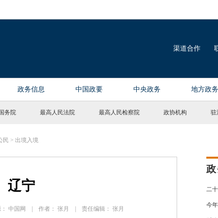
国务院
最高人民法院
最高人民检察院
政协机构
驻
公民
>
出境入境
政
辽宁
二十
今年
 来源： 中国网 | 作者： 张月 | 责任编辑： 张月