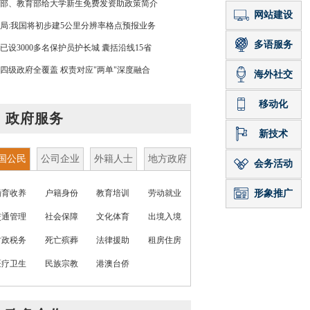
部、教育部给大学新生免费发资助政策简介
局:我国将初步建5公里分辨率格点预报业务
已设3000多名保护员护长城 囊括沿线15省
四级政府全覆盖 权责对应"两单"深度融合
政府服务
国公民
公司企业
外籍人士
地方政府
婚育收养
户籍身份
教育培训
劳动就业
交通管理
社会保障
文化体育
出境入境
财政税务
死亡殡葬
法律援助
租房住房
医疗卫生
民族宗教
港澳台侨