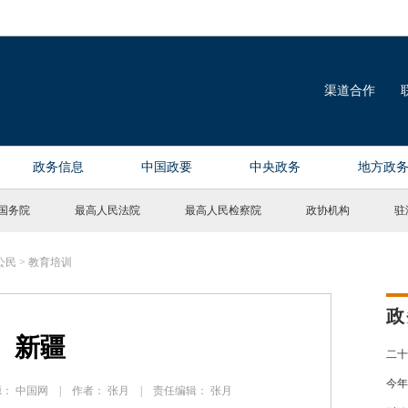
国务院
最高人民法院
最高人民检察院
政协机构
驻
公民
>
教育培训
政
新疆
二十
今年
 来源： 中国网 | 作者： 张月 | 责任编辑： 张月