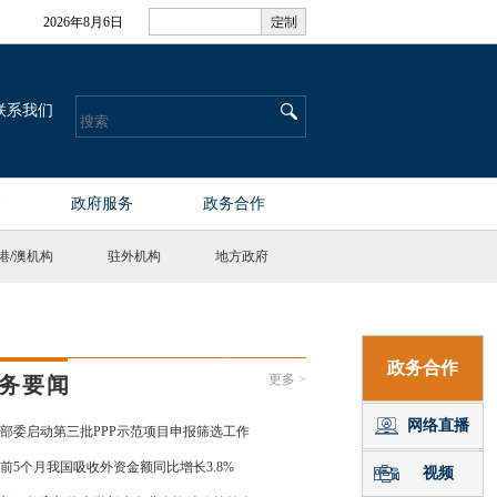
港
/
澳机构
驻外机构
地方政府
更多 >
务要闻
部委启动第三批PPP示范项目申报筛选工作
前5个月我国吸收外资金额同比增长3.8%