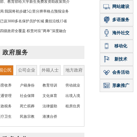
部、教育部给大学新生免费发资助政策简介
局:我国将初步建5公里分辨率格点预报业务
已设3000多名保护员护长城 囊括沿线15省
四级政府全覆盖 权责对应"两单"深度融合
政府服务
国公民
公司企业
外籍人士
地方政府
婚育收养
户籍身份
教育培训
劳动就业
交通管理
社会保障
文化体育
出境入境
财政税务
死亡殡葬
法律援助
租房住房
医疗卫生
民族宗教
港澳台侨