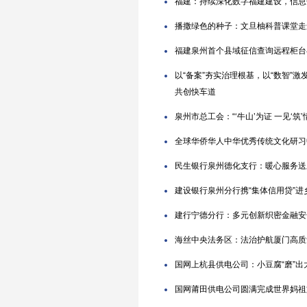
福建：持续深化数字福建建设，信息
播撒绿色的种子：文旦柚科普课堂走
福建泉州首个县域征信查询远程柜台
以“备案”夯实治理根基，以“数智”
共创快车道
泉州市总工会：“‘牛山’为证 一见‘
全球华侨华人中华优秀传统文化研习
民生银行泉州德化支行：暖心服务送
建设银行泉州分行携“集体信用贷”进
建行宁德分行：多元创新织密金融安
海丝中央法务区：法治护航厦门高质
国网上杭县供电公司：小豆腐“磨”出
国网莆田供电公司圆满完成世界妈祖