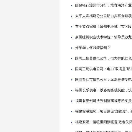
邮储银行漳州市分行：培育海洋产业
太平人寿福建分公司助力共富金融项
首个节点完成！泉州中环城（市区段
泉州经贸职业技术学院：辅导员沙龙
好年华，何以聚福州？
国网上杭县供电公司：电力护航红色
国网三明供电公司：电力“双满意”
国网晋江市供电公司：纵深推进受电
福州长乐供电：以赛促练强技能，筑牢
福建省泉州司法强制隔离戒毒所支援
福建安溪城厢：项目建设“加速度”，
福建安溪：情暖重阳添暖意 敬老关