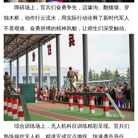
障碍场上，官兵们奋勇争先，迈壕沟、翻矮墙、穿
独木桥，动作行云流水，用实际行动诠释了新时代军人
不畏艰难、奋勇拼搏的精神风貌，让师生们深受触动。
综合训练场上，无人机科目训练精彩呈现。官兵们
熟练操控无人机，精准完成定点抛投、快速袭击等任