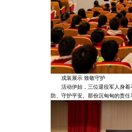
戎装展示 致敬守护
活动伊始，三位退役军人身着
防、守护平安。那份沉甸甸的责任