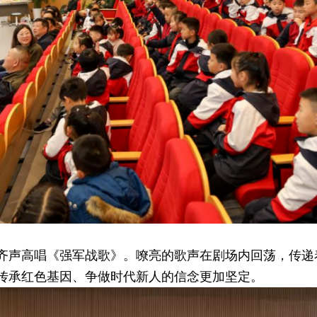
齐声高唱《强军战歌》。嘹亮的歌声在剧场内回荡，传递
传承红色基因、争做时代新人的信念更加坚定。