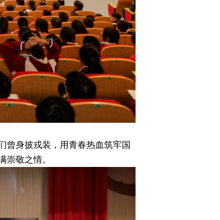
们曾身披戎装，用青春热血筑牢国
满崇敬之情。