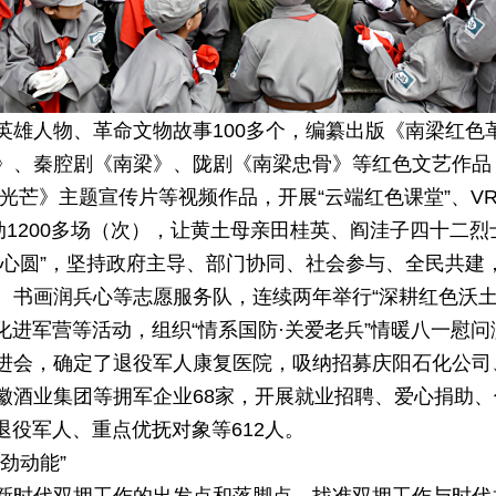
英雄人物、革命文物故事100多个，编纂出版《南梁红色
》、秦腔剧《南梁》、陇剧《南梁忠骨》等红色文艺作品
光芒》主题宣传片等视频作品，开展“云端红色课堂”、V
动1200多场（次），让黄土母亲田桂英、阎洼子四十二
心圆”，坚持政府主导、部门协同、社会参与、全民共建，
、书画润兵心等志愿服务队，连续两年举行“深耕红色沃土
文化进军营等活动，组织“情系国防·关爱老兵”情暖八一慰
进会，确定了退役军人康复医院，吸纳招募庆阳石化公司
徽酒业集团等拥军企业68家，开展就业招聘、爱心捐助、
退役军人、重点优抚对象等612人。
劲动能”