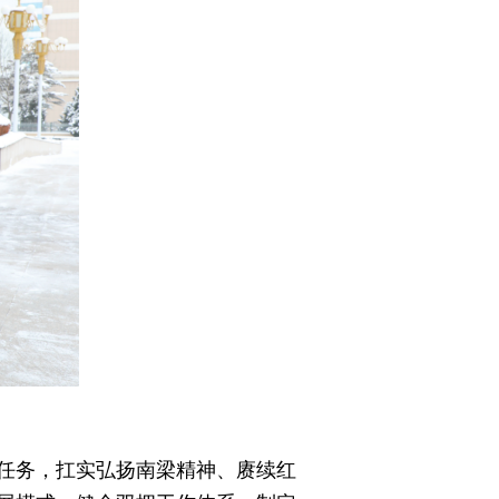
任务，扛实弘扬南梁精神、赓续红