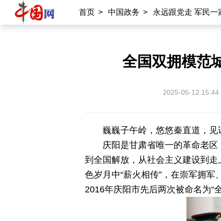
首页
>
中国政务
>
永远跟党走 军民一
全国双拥模范
2025-05-12 15:44
巍巍子午岭，悠悠秦直道，见
庆阳是甘肃省唯一的革命老区
到全国解放，从社会主义建设到走
色岁月中“薪火相传”，在崇军拥军
2016年庆阳市先后两次被命名为“