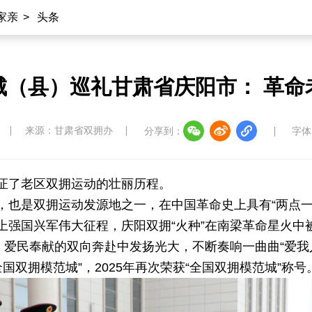
家亲
>
头条
城（县）巡礼甘肃省庆阳市： 革命
来源：甘肃省双拥办
分享到：
字体
证了老区双拥运动的壮丽历程。
，也是双拥运动发源地之一，在中国革命史上具有“两点一
上强国兴军伟大征程，庆阳双拥“火种”在南梁革命星火中
、爱民奉献的双向奔赴中发扬光大，不断奏响一曲曲“爱我人
全国双拥模范城”，2025年再次荣获“全国双拥模范城”称号