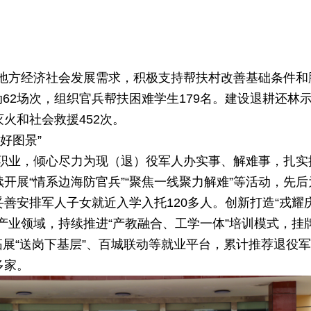
地方经济社会发展需求，积极支持帮扶村改善基础条件和
2场次，组织官兵帮扶困难学生179名。建设退耕还林示范区
灭火和社会救援452次。
好图景”
职业，倾心尽力为现（退）役军人办实事、解难事，扎实
持续开展“情系边海防官兵”“聚焦一线聚力解难”等活动，先
妥善安排军人子女就近入学入托120多人。创新打造“戎耀
产业领域，持续推进“产教融合、工学一体”培训模式，挂
展“送岗下基层”、百城联动等就业平台，累计推荐退役军
多家。