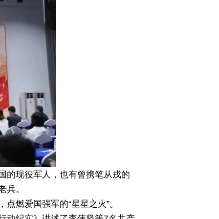
国的现役军人，也有曾携笔从戎的
老兵。
点燃爱国强军的“星星之火”。
行动纪实》讲述了李伟坚等7名共产