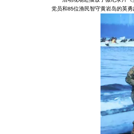
党员和85位渔民智守黄岩岛的英