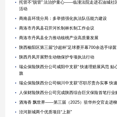
托管不“脱管” 法治护童心——临潼法院走进石油城
活动
商南县环境分局：多举措强化执法队伍能力建设
商洛市丹凤县召开河长制林长制工作会议
商洛市丹凤县全力推动核桃产业高质量发展
陕西榆阳区第三届“沙超杯”足球赛开幕700余选手绿
陕西丹凤开展野生动物保护专项执法行动
瑞众保险陕西分公司咸阳中支获“ 快速理赔展风范 贴
旗
瑞众保险陕西分公司铜川中支获“尽职尽责办实事 快
人保财险陕西分公司完成陕西综合巨灾保险首笔行业
酒海香 飘世界——第三届（2025）驻华外交官走进
泾河新城两个优质项目“上新”