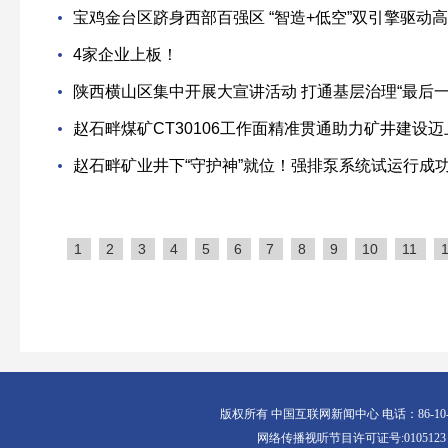
宝鸡金台区跻身西部百强区 “智造+低空”双引擎驱动
4家企业上板！
陕西横山区集中开展大宣讲活动 打通基层治理“最后一
赵石畔煤矿CT30106工作面精准贯通助力矿井建设
赵石畔矿业井下“守护神”就位！强排泵系统试运行成
1
2
3
4
5
6
7
8
9
10
11