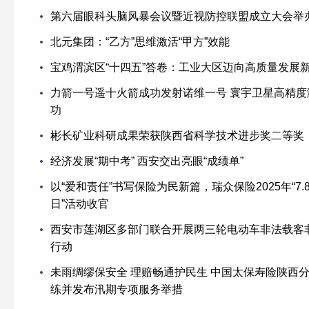
第六届眼科头脑风暴会议暨近视防控联盟成立大会举
北元集团：“乙方”思维激活“甲方”效能
宝鸡渭滨区“十四五”答卷：工业大区迈向高质量发展
力箭一号遥十火箭成功发射诺维一号 寰宇卫星高精
功
彬长矿业科研成果荣获陕西省科学技术进步奖二等奖
经济发展“期中考” 西安交出亮眼“成绩单”
以“爱和责任”书写保险为民新篇，瑞众保险2025年“7
日”活动收官
西安市莲湖区多部门联合开展两三轮电动车非法载客
行动
未雨绸缪保安全 理赔畅通护民生 中国太保寿险陕西
练并发布汛期专项服务举措