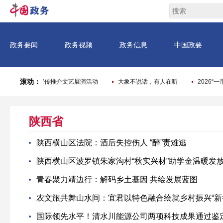
陕西省
陕西横山区法院：酒后失控伤人 “醉”责难逃
陕西横山区波罗镇朱家沟村“秋实兴材”助学金温暖发
青春聚力靖边行：解码乡土基因 共绘发展蓝图
农文旅共舞山水间：宜君以特色融合绘就乡村振兴“新
国际领先水平！清水川能源公司两项科技成果通过鉴