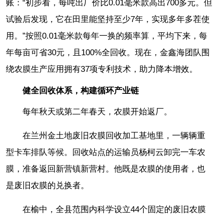
账：“初步看，每吨出厂价比0.01毫米款高出700多元。但
试验后发现，它在田里能坚持至少7年，实现多年多茬使
用。”按照0.01毫米款每年一换的频率算，平均下来，每
年每亩可省30元，且100%全回收。现在，金鑫海团队围
绕农膜生产应用拥有37项专利技术，助力降本增效。
健全回收体系，构建循环产业链
每年秋天或第二年春天，农膜开始返厂。
在兰州金土地废旧农膜回收加工基地里，一辆辆重
型卡车排队等候。回收站点的运输员杨柯云卸完一车农
膜，准备返回新营镇新营村。他既是农膜的使用者，也
是废旧农膜的兑换者。
在榆中，全县范围内科学设立44个固定的废旧农膜