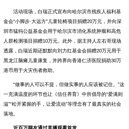
活动现场，白瑞正式宣布向哈尔滨市残疾人福利基
金会“小脚步·大远方”儿童轮椅项目捐赠20万元，并向深
圳市猛犸公益基金会用于哈尔滨市消化系统肿瘤和高危
人群检测项目捐赠10万元。此外，据主持人左右哥现场
透露，白瑞近期还默默向刘力红基金会捐赠20万元用于
黑龙江脑瘫儿童康复，并跨界向香港仁济医院捐助30万
港币用于火灾伤者救助。
“做事的人可以不提，但做实事的人应该被记住。”这
一充满温度的环节也让《信任养育》中所倡导的“爱满则
溢”“松开紧握的手，让爱流动”等理念有了最真实的社会
落地。
近百万网友通过直播观看首发