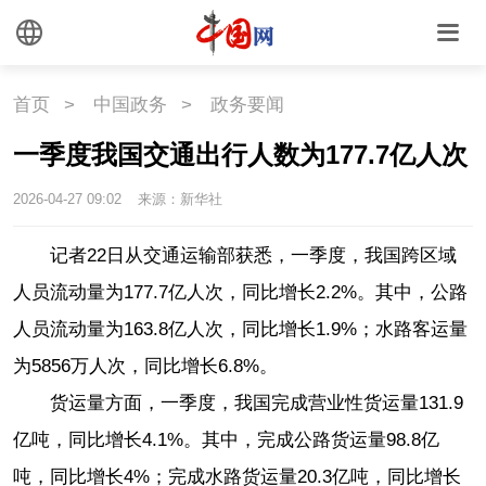
文化
文化
文创
艺术
首页
>
中国政务
>
政务要闻
时尚
旅游
铁路
一季度我国交通出行人数为177.7亿人次
悦读
民藏
中医
2026-04-27 09:02
来源：新华社
中国瓷
记者22日从交通运输部获悉，一季度，我国跨区域
人员流动量为177.7亿人次，同比增长2.2%。其中，公路
国情
人员流动量为163.8亿人次，同比增长1.9%；水路客运量
国情
助残
一带一路
为5856万人次，同比增长6.8%。
货运量方面，一季度，我国完成营业性货运量131.9
海洋
草原
湾区
亿吨，同比增长4.1%。其中，完成公路货运量98.8亿
吨，同比增长4%；完成水路货运量20.3亿吨，同比增长
联盟
心理
老年