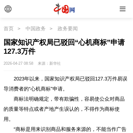
时尚
旅游
铁路
悦读
民藏
中医
首页
>
中国政务
>
政务要闻
国家知识产权局已驳回“心机商标”申请
中国瓷
127.3万件
国情
2026-04-27 08:58
来源：新华社
国情
助残
一带一路
2023年以来，国家知识产权局已驳回127.3万件易误
导消费者的“心机商标”申请。
海洋
草原
湾区
商标法明确规定，带有欺骗性，容易使公众对商品
联盟
心理
老年
的质量等特点或者产地产生误认的，不得作为商标使
用。
“商标是用来识别商品和服务来源的，不能当作广告