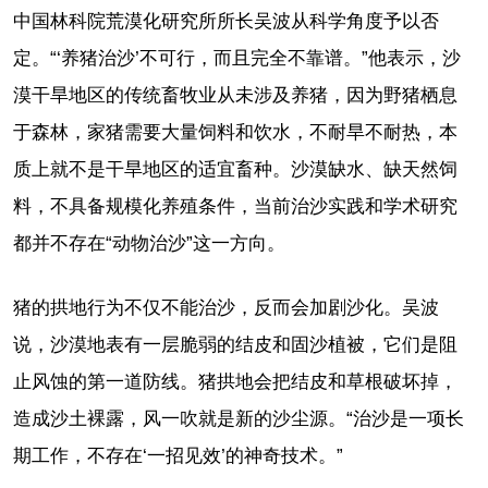
中国林科院荒漠化研究所所长吴波从科学角度予以否
定。“‘养猪治沙’不可行，而且完全不靠谱。”他表示，沙
漠干旱地区的传统畜牧业从未涉及养猪，因为野猪栖息
于森林，家猪需要大量饲料和饮水，不耐旱不耐热，本
质上就不是干旱地区的适宜畜种。沙漠缺水、缺天然饲
料，不具备规模化养殖条件，当前治沙实践和学术研究
都并不存在“动物治沙”这一方向。
猪的拱地行为不仅不能治沙，反而会加剧沙化。吴波
说，沙漠地表有一层脆弱的结皮和固沙植被，它们是阻
止风蚀的第一道防线。猪拱地会把结皮和草根破坏掉，
造成沙土裸露，风一吹就是新的沙尘源。“治沙是一项长
期工作，不存在‘一招见效’的神奇技术。”