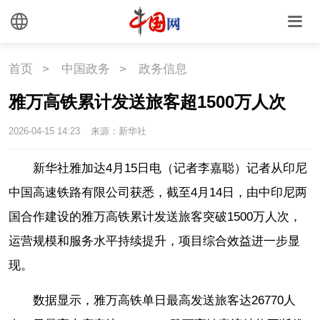
国情
国情
助残
一带一路
首页
>
中国政务
>
政务信息
海洋
草原
湾区
雅万高铁累计发送旅客超1500万人次
2026-04-15 14:23
来源：新华社
联盟
心理
老年
新华社雅加达4月15日电（记者李嘉聪）记者从印尼
中国高速铁路有限公司获悉，截至4月14日，由中印尼两
国合作建设的雅万高铁累计发送旅客突破1500万人次，
运营规模和服务水平持续提升，项目综合效益进一步显
现。
数据显示，雅万高铁单日最高发送旅客达26770人