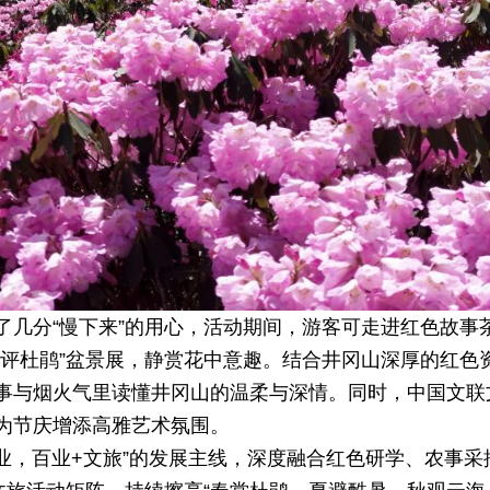
了几分“慢下来”的用心，活动期间，游客可走进红色故事
冈评杜鹃”盆景展，静赏花中意趣。结合井冈山深厚的红色
事与烟火气里读懂井冈山的温柔与深情。同时，中国文联文
为节庆增添高雅艺术氛围。
百业，百业+文旅”的发展主线，深度融合红色研学、农事