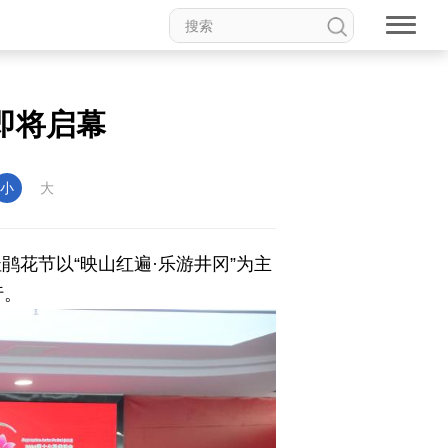
即将启幕
小
大
鹃花节以“映山红遍·乐游井冈”为主
行。