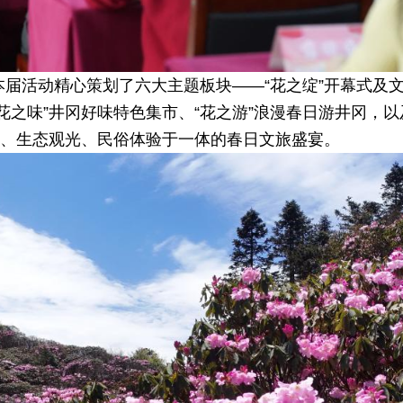
本届活动精心策划了六大主题板块——“花之绽”开幕式及文
花之味”井冈好味特色集市、“花之游”浪漫春日游井冈，以
化、生态观光、民俗体验于一体的春日文旅盛宴。