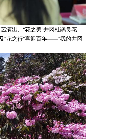
艺演出、“花之美”井冈杜鹃赏花
及“花之行”喜迎百年——“我的井冈