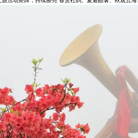
文旅活动矩阵，持续擦亮“春赏杜鹃、夏避酷暑、秋观云海