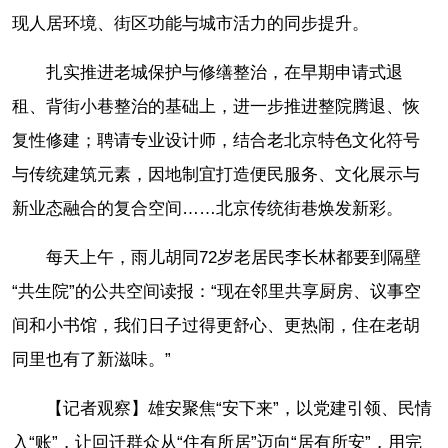
现人居环境、街区功能与城市活力的同步提升。
扎实推进老城保护与修缮整治，在早期申请式退
租、背街小巷整治的基础上，进一步推进整院腾退、恢
复性修建；聘请专业设计师，结合老北京特色文化符号
与传统建筑元素，因地制宜打造便民服务、文化展示与
新业态融合的复合空间……北京传统街巷焕发新彩。
每天上午，雨儿胡同72岁老居民李长林都要到隔壁
“共生院”的公共空间读报：“现在邻里共享厨房、议事空
间和小书馆，我们日子过得更舒心、更热闹，住在老胡
同里也有了新滋味。”
【记者观察】雄安聚焦“安下来”，以党建引领、民情
入“账”，让回迁群众从“住有所居”迈向“居有所安”，用完