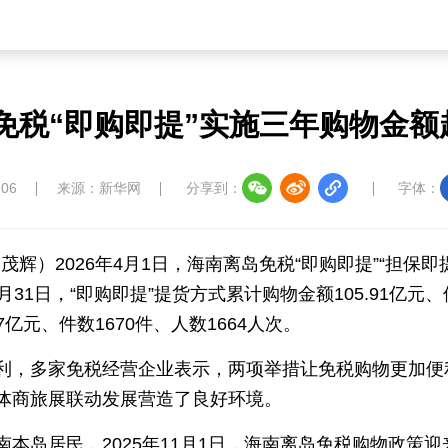
草原
湾区
联盟
心理
老年
免税“即购即提”实施三年购物金额超
中国大洋协会
中国藏学研究中心
南南人
:06
来源：新华网
分享到：
字体：
茂辉）2026年4月1日，海南离岛免税“即购即提”“担保
3月31日，“即购即提”提货方式累计购物金额105.91亿元、件数
教育
儒学
娱乐
微视
生活
7亿元、件数1670件、人数1664人次。
中国溯源
数智中国
康养中国
影视
利，多家免税经营企业表示，两项举措让免税购物更加便
体商旅展联动发展营造了良好环境。
本岛居民，2025年11月1日，海南离岛免税购物政策迎