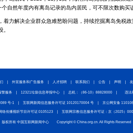
，一个自然年度内有离岛记录的岛内居民，可不限次数购买
中国四川
七彩云南
浪潮资讯
衢州有礼
，着力解决企业群众急难愁盼问题，持续挖掘离岛免税政
圣洁西藏
天辽地宁
壮美广西
大美黑
设。
们
|
外宣服务和广告服务
|
人才招聘
|
联系我们
|
公告
|
声明
|
报警服务
|
12321垃圾信息举报中心
|
总机：（86-10）88828000
|
违法
0089 号-1
|
互联网新闻信息服务许可证 10120170004 号
|
京公网安备 110108
网络传播视听节目许可证:0105123
|
互联网宗教信息服务许可证：京（2025）0000
版权所有 中国互联网新闻中心
Copyright © China.org.cn. All Rights Reserved