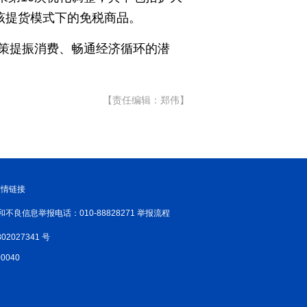
该提货模式下的免税商品。
新温州
海丝
海峡
策提振消费、畅通经济循环的潜
龙江
Hello重庆
今日山西
【责任编辑：郑伟】
友情链接
和不良信息举报电话：010-88828271 举报流程
02027341 号
040