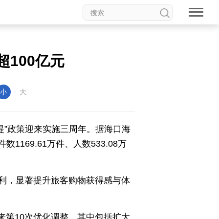
100亿元
权论坛
中国妇女儿童博物馆
小
大
即提”政策迎来实施三周年。据海口海
1169.61万件、人数533.08万
食品
道家文化
音乐
动漫
高校中国
印象中国
利，显著提升旅客购物获得感与体
来第10次优化调整，其中包括扩大