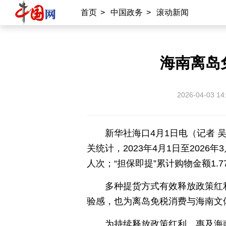
首页
>
中国政务
>
滚动新闻
国情
助残
一带一路
海洋
承建网站
海南离岛
中国公共关系协会
南南合作知识分享
2026-04-03 14
雍和宫
中国大洋事务管理局
新华社海口4月1日电（记者 吴
专业平台
关统计，2023年4月1日至2026年
中国供应商
商务
物联
应急
人次；“担保即提”累计购物金额1.7
北京时间
记录中国
数字经济
多种提货方式有效释放政策红
验感，也为离岛免税消费与海南文
外宣平台
为持续释放政策红利、惠及海南