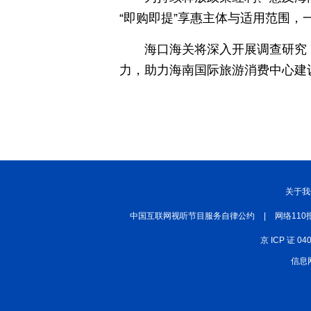
“即购即提”享惠主体与适用范围
丝路中国
中国湖北
中部纵览
海口海关将深入开展调查研究
常德
兴安岭上兴安盟
Hello天津
力，助力海南国际旅游消费中心建
秀山丽水
关于我
中国互联网视听节目服务自律公约
|
网络110
京 ICP 证 04
信息