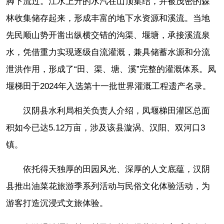
脚下流过。江水上升的水汽在山顶集结，并被茂密的森
林收集储存起来，形成丰富的地下水资源和溪流。当地
先民顺山势开凿出纵横交错的沟渠、堰塘，承接溪流泉
水，凭借重力实现逐级自流灌溉，兼具储蓄水源和分流
泄洪作用，形成了“田、渠、塘、溪”完整的灌溉体系。凤
堰梯田于2024年入选第十一批世界灌溉工程遗产名录。
汉阴县水利局相关负责人介绍，凤堰梯田灌区总面
积如今已达5.12万亩，涉及该县漩涡、汉阳、双河口3
镇。
依托得天独厚的田园风光、深厚的人文底蕴，汉阴
县推出油菜花旅游季系列活动与民俗文化体验活动，为
游客打造沉浸式文旅体验。