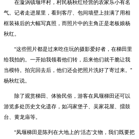
在漩涡镇堰坪村，村民杨秋红经营的农家乐小有名
气。记者走进屋里，看到客厅、包间墙壁上挂满了用相
框装裱后的大幅写真照，而照片中的主角正是老板娘杨
秋红。
“这些照片都是过来吃住玩的摄影爱好者，在梯田里
给我拍的。一开始我领着他们转，后来他们就干脆让我
当模特。拍完回去后，他们还会把照片洗好了寄过来。”
杨秋红说。
除了观赏梯田、体验民俗，游客在凤堰梯田还可以
游览多处历史文化遗存，如冯家堡子、吴家花屋、擂鼓
台、黄龙庙等。
“凤堰梯田是陈列在大地上的‘活态’文物，我们既要把