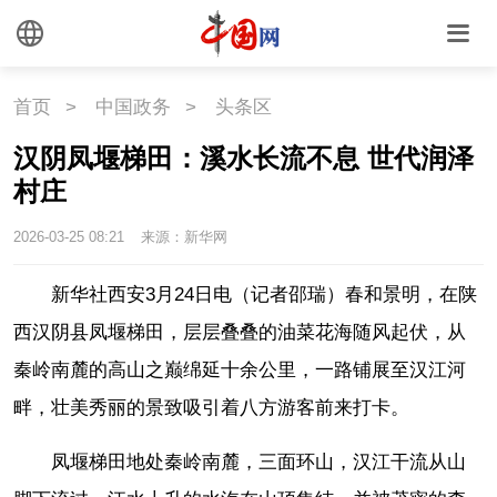
首页
>
中国政务
>
头条区
汉阴凤堰梯田：溪水长流不息 世代润泽
村庄
2026-03-25 08:21
来源：新华网
新华社西安3月24日电（记者邵瑞）春和景明，在陕
西汉阴县凤堰梯田，层层叠叠的油菜花海随风起伏，从
秦岭南麓的高山之巅绵延十余公里，一路铺展至汉江河
畔，壮美秀丽的景致吸引着八方游客前来打卡。
凤堰梯田地处秦岭南麓，三面环山，汉江干流从山