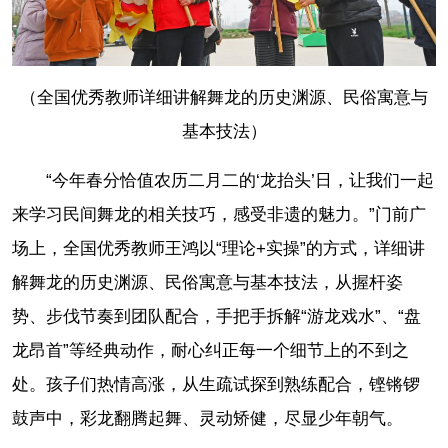
（全国优秀教师详细讲解舞龙的历史渊源、民俗寓意与
基本技法）
“今年春分恰值农历二月二的‘龙抬头’日，让我们一起
来学习民间舞龙的相关技巧，感受非遗的魅力。”门前广
场上，全国优秀教师王鸿以“理论+实操”的方式，详细讲
解舞龙的历史渊源、民俗寓意与基本技法，从握杆姿
势、步伐节奏到团队配合，手把手拆解“游龙戏水”、“盘
龙昂首”等经典动作，耐心纠正每一个细节上的不到之
处。孩子们热情高涨，从生疏试探到熟练配合，铿锵锣
鼓声中，彩龙翻腾起舞、灵动矫健，尽显少年朝气。