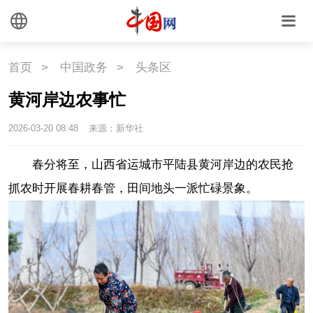
首页
>
中国政务
>
头条区
黄河岸边农事忙
2026-03-20 08:48
来源：新华社
春分将至，山西省运城市平陆县黄河岸边的农民抢
抓农时开展春耕春管，田间地头一派忙碌景象。