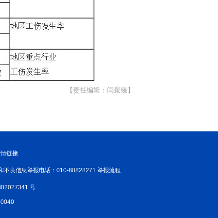
【责任编辑：闫景臻】
友情链接
和不良信息举报电话：010-88828271 举报流程
02027341 号
040