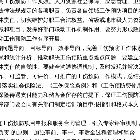
高工伤预防工作实效。人力资源社会保障、应急管理、卫
法律法规规定的各项职责，负责各自领域工伤预防项目的
体责任，切实维护好职工合法权益。省级或地市级人力资
域和项目，发挥好部门联动工作机制作用。要努力形成政
动工伤预防工作有序开展。
坚持问题导向、目标导向、效果导向，完善工伤预防工作体
累和统计分析，推动解决工伤预防重点难点问题。要建立
体责任的自觉性。要健全沟通协调机制，及时发现并解决
作、可监管、可评价、可推广的工伤预防工作模式，总结
认真落实社会保险法、《工伤保险条例》和《工伤预防费使
保险待遇支付能力和储备金留存的前提下，保证工伤预防
障部门要会同有关部门制定培训项目申报指引和格式本文
规范工伤预防项目申报和服务合同管理，引入专家评审机制
谁负责”的原则，加强事前、事中、事后全过程管理和监督