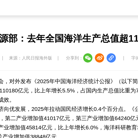
中国大洋协会
中国藏学研究中心
南南人
源部：去年全国海洋生产总值超1
来源：人民日报海外版
分享到：
字
教育
儒学
娱乐
微视
生活
中国溯源
数智中国
康养中国
影视
会，对外发布《2025年中国海洋经济统计公报》（以下
110180亿元，比上年增长5.5%，占国内生产总值比重为7
成效。
向优发展，2025年拉动国民经济增长0.4个百分点。
中国四川
七彩云南
浪潮资讯
衢州有礼
，第二产业增加值41017亿元，第三产业增加值64240亿
圣洁西藏
天辽地宁
壮美广西
大美黑
5个海洋产业增加值45814亿元，比上年增长6.0%，海洋科研
关产业增加值38848亿元。