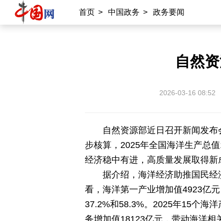
首页
>
中国政务
>
政务要闻
中国公共关系协会
南南合作知识分享
雍和宫
中国大洋事务管理局
自然资
专业平台
2026-03-16 08:52
中国供应商
商务
物联
应急
北京时间
记录中国
数字经济
自然资源部近日召开新闻发布
步核算，2025年全国海洋生产总值
外宣平台
经济稳中有进，高质量发展取得新
据介绍，海洋经济助推国民经济
丝路中国
中国湖北
中部纵览
看，海洋第一产业增加值4923亿元
常德
兴安岭上兴安盟
Hello天津
37.2%和58.3%。2025年1
务增加值18123亿元，带动海洋相