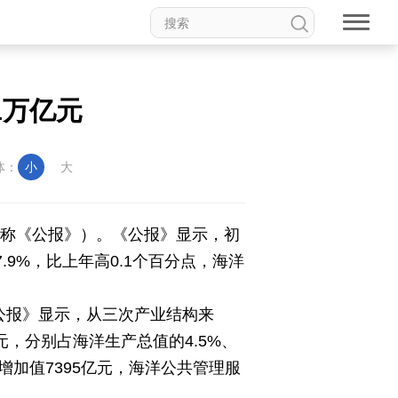
权论坛
中国妇女儿童博物馆
1万亿元
体：
小
大
食品
道家文化
音乐
动漫
高校中国
印象中国
简称《公报》）。《公报》显示，初
.9%，比上年高0.1个百分点，海洋
《公报》显示，从三次产业结构来
新温州
海丝
海峡
元，分别占海洋生产总值的4.5%、
龙江
Hello重庆
今日山西
教育增加值7395亿元，海洋公共管理服