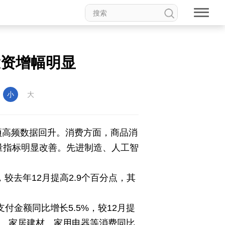
新温州
海丝
海峡
投资增幅明显
龙江
Hello重庆
今日山西
：
小
大
项高频数据回升。消费方面，商品消
作量指标明显改善。先进制造、人工智
较去年12月提高2.9个百分点，其
付金额同比增长5.5%，较12月提
服饰、家居建材、家用电器等消费同比