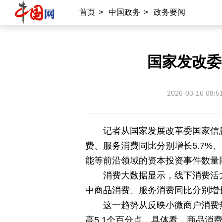
首页
>
中国政务
>
政务要闻
外宣平台
丝路中国
中国湖北
中部纵览
国家发改委
常德
兴安岭上兴安盟
Hello天津
2026-03-16 08:5
秀山丽水
记者从国家发展改革委国家信
费、服务消费同比分别增长5.7%
能等前沿领域的资本投资事件数量
消费大数据显示，线下消费活力
中商品消费、服务消费同比分别增长5.
这一趋势从反映小微商户消费热度
高5.1个百分点。具体看，商品消