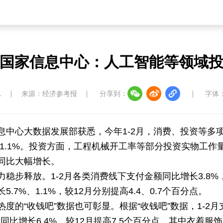
中国四川
七彩云南
浪潮资讯
衢州有礼
国家信息中心：人工智能等领域
圣洁西藏
天辽地宁
壮美广西
大美黑
1
来源：经济参考报
分享到：
字体
息中心大数据发展部获悉，今年1-2月，消费、投资等多
、1.1%。投资方面，工程机械开工率等部分投资实物工
同比大幅增长。
稳步释放。1-2月各类消费线下支付金额同比增长3.8%，
7%、1.1%，较12月分别提高4.4、0.7个百分点。
的“收钱吧”数据也可彰显。根据“收钱吧”数据，1-2月支
费同比增长6.4%，较12月提高7.5个百分点，其中衣着