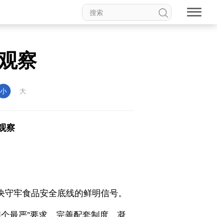
观察
小
大
观察
坚决守牢食品安全底线的鲜明信号。
个最严”要求，完善配套制度、凝