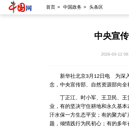
首页
>
中国政务
>
头条区
承建网站
中国公共关系协会
南南合作知识分享
中央宣传
雍和宫
中国大洋事务管理局
2026-03-12 08
专业平台
新华社北京3月12日电 为
中国供应商
商务
物联
应急
念，中央宣传部、自然资源部向全社
北京时间
记录中国
数字经济
丁正江、时小军、王卫民、王
业，有的坚决守住耕地和永久基本
外宣平台
汗水保一方生态平安；有的聚力矿
题，倾情践行为民初心；有的多年
丝路中国
中国湖北
中部纵览