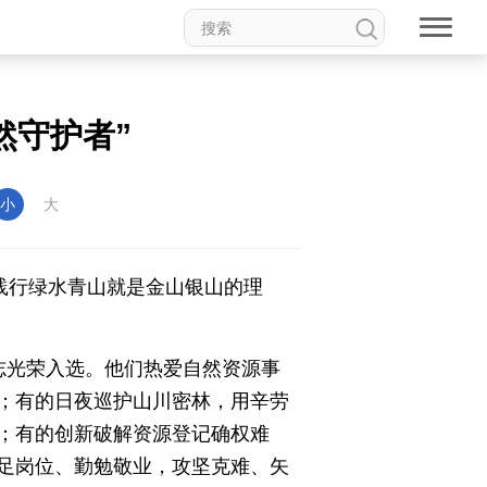
权论坛
中国妇女儿童博物馆
然守护者”
小
大
践行绿水青山就是金山银山的理
食品
道家文化
音乐
动漫
高校中国
印象中国
志光荣入选。他们热爱自然资源事
；有的日夜巡护山川密林，用辛劳
；有的创新破解资源登记确权难
足岗位、勤勉敬业，攻坚克难、矢
新温州
海丝
海峡