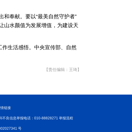
龙江
Hello重庆
今日山西
和奉献。要以“最美自然守护者”
让山水颜值为发展增值，为建设天
工作生活感悟。中央宣传部、自然
【责任编辑：王琦】
友情链接
和不良信息举报电话：010-88828271 举报流程
02027341 号