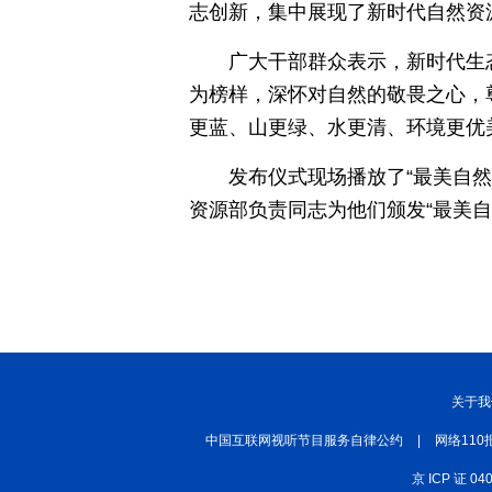
志创新，集中展现了新时代自然资
常德
兴安岭上兴安盟
Hello天津
广大干部群众表示，新时代生
秀山丽水
为榜样，深怀对自然的敬畏之心，
更蓝、山更绿、水更清、环境更优
发布仪式现场播放了“最美自
资源部负责同志为他们颁发“最美自
关于我
中国互联网视听节目服务自律公约
|
网络110
京 ICP 证 04