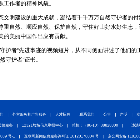
源工作者的精神风貌。
圣洁西藏
天辽地宁
壮美广西
大美黑
态文明建设的重大成就，凝结着千千万万自然守护者的付出
尊重自然、顺应自然、保护自然，守住好山好水好生态，
美的美丽中国作出应有贡献。
然守护者”先进事迹的视频短片，从不同侧面讲述了他们的
然守护者”证书。
们
|
外宣服务和广告服务
|
人才招聘
|
联系我们
|
公告
|
声明
|
报警服务
|
12321垃圾信息举报中心
|
总机：（86-10）88828000
|
违法
0089 号-1
|
互联网新闻信息服务许可证 10120170004 号
|
京公网安备 110108