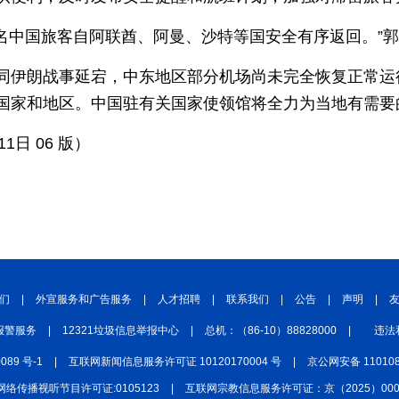
中国四川
七彩云南
浪潮资讯
衢州有礼
余名中国旅客自阿联酋、阿曼、沙特等国安全有序返回。”
圣洁西藏
天辽地宁
壮美广西
大美黑
同伊朗战事延宕，中东地区部分机场尚未完全恢复正常运
国家和地区。中国驻有关国家使领馆将全力为当地有需要
1日 06 版）
们
|
外宣服务和广告服务
|
人才招聘
|
联系我们
|
公告
|
声明
|
报警服务
|
12321垃圾信息举报中心
|
总机：（86-10）88828000
|
违法
0089 号-1
|
互联网新闻信息服务许可证 10120170004 号
|
京公网安备 110108
网络传播视听节目许可证:0105123
|
互联网宗教信息服务许可证：京（2025）0000