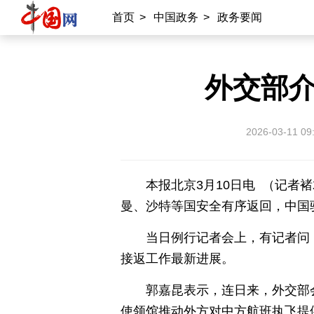
国情
助残
一带一路
海洋
首页
>
中国政务
>
政务要闻
承建网站
外交部
中国公共关系协会
南南合作知识分享
雍和宫
中国大洋事务管理局
2026-03-11 09
本报北京3月10日电 （记者
专业平台
曼、沙特等国安全有序返回，中国
中国供应商
商务
物联
应急
当日例行记者会上，有记者问
北京时间
记录中国
数字经济
接返工作最新进展。
郭嘉昆表示，连日来，外交部
外宣平台
使领馆推动外方对中方航班执飞提