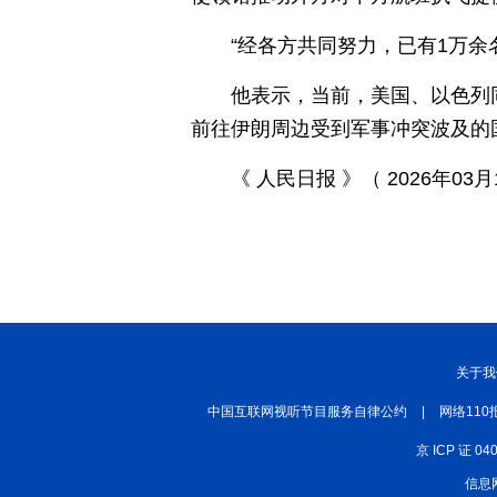
丝路中国
中国湖北
中部纵览
“经各方共同努力，已有1万
常德
兴安岭上兴安盟
Hello天津
他表示，当前，美国、以色列
秀山丽水
前往伊朗周边受到军事冲突波及的
《 人民日报 》（ 2026年03月1
关于我
中国互联网视听节目服务自律公约
|
网络110
京 ICP 证 04
信息