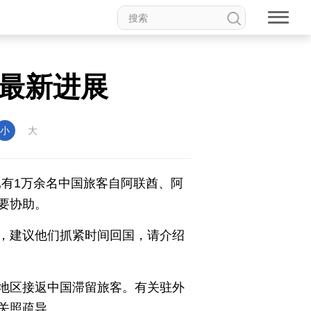
最新进展
权论坛
中国妇女儿童博物馆
小
大
已有1万余名中国旅客自阿联酋、阿
要协助。
食品
道家文化
音乐
，建议他们抓紧时间回国，请介绍
动漫
高校中国
印象中国
地区接返中国滞留旅客。有关驻外
关照疏导。