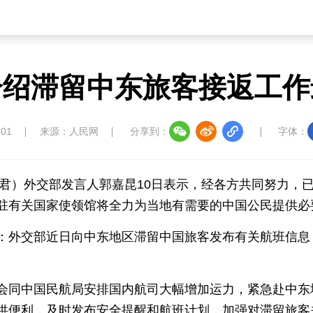
草原
湾区
联盟
心理
老年
介绍滞留中东旅客接返工作
中国大洋协会
中国藏学研究中心
南南人
:01
来源：人民网
分享到：
字体：
褚君）外交部发言人郭嘉昆10日表示，经各方共同努力，
驻有关国家使领馆将全力为当地有需要的中国公民提供必
教育
儒学
娱乐
微视
生活
：外交部近日向中东地区滞留中国旅客发布有关航班信息
中国溯源
数智中国
康养中国
影视
会同中国民航局安排国内航司大幅增加运力，紧急赴中东
供便利，及时发布安全提醒和航班计划，加强对滞留旅客