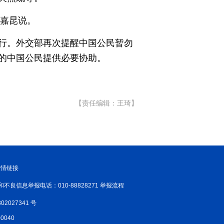
新温州
海丝
海峡
郭嘉昆说。
龙江
Hello重庆
今日山西
行。外交部再次提醒中国公民暂勿
的中国公民提供必要协助。
【责任编辑：王琦】
友情链接
和不良信息举报电话：010-88828271 举报流程
02027341 号
040